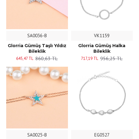
SA0036-B
VK1159
Glorria Gümüş Taşlı Yıldız
Glorria Gümüş Halka
Bileklik
Bileklik
860,63 TL
956,25 TL
645,47 TL
717,19 TL
SA0025-B
EG0527