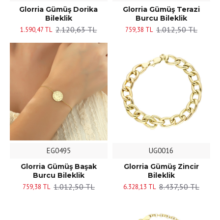
Glorria Gümüş Dorika
Glorria Gümüş Terazi
Bileklik
Burcu Bileklik
2.120,63 TL
1.012,50 TL
1.590,47 TL
759,38 TL
EG0495
UG0016
Glorria Gümüş Başak
Glorria Gümüş Zincir
Burcu Bileklik
Bileklik
1.012,50 TL
8.437,50 TL
759,38 TL
6.328,13 TL