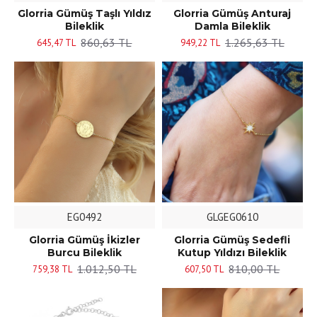
Glorria Gümüş Taşlı Yıldız
Glorria Gümüş Anturaj
Bileklik
Damla Bileklik
860,63 TL
1.265,63 TL
645,47 TL
949,22 TL
EG0492
GLGEG0610
Glorria Gümüş İkizler
Glorria Gümüş Sedefli
Burcu Bileklik
Kutup Yıldızı Bileklik
1.012,50 TL
810,00 TL
759,38 TL
607,50 TL