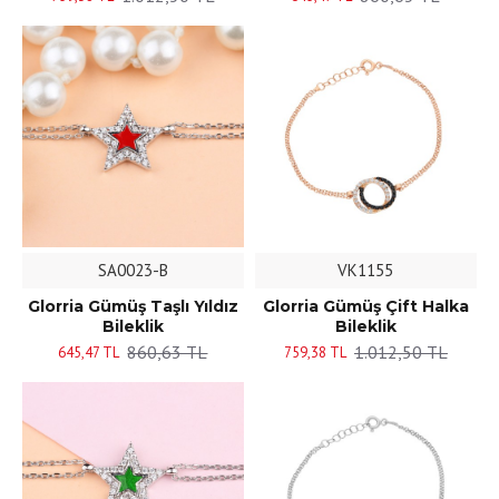
SA0023-B
VK1155
Glorria Gümüş Taşlı Yıldız
Glorria Gümüş Çift Halka
Bileklik
Bileklik
860,63 TL
1.012,50 TL
645,47 TL
759,38 TL