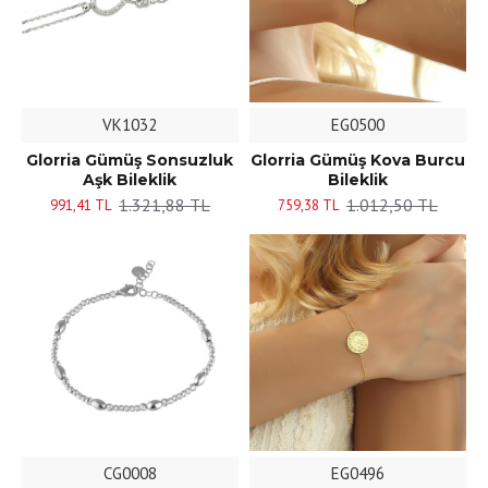
VK1032
EG0500
Glorria Gümüş Sonsuzluk
Glorria Gümüş Kova Burcu
Aşk Bileklik
Bileklik
1.321,88 TL
1.012,50 TL
991,41 TL
759,38 TL
CG0008
EG0496