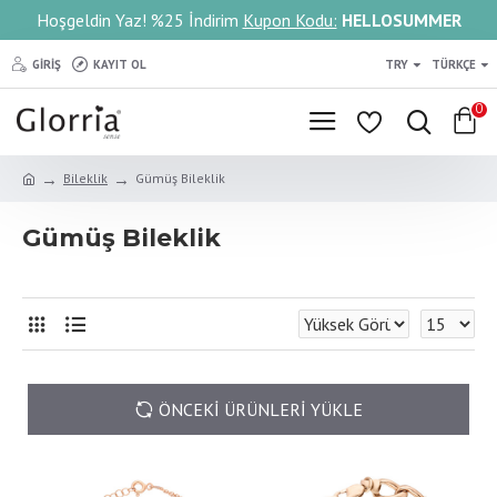
Hoşgeldin Yaz! %25 İndirim
Kupon Kodu:
HELLOSUMMER
GIRIŞ
KAYIT OL
TRY
TÜRKÇE
0
Bileklik
Gümüş Bileklik
Gümüş Bileklik
ÖNCEKI ÜRÜNLERI YÜKLE