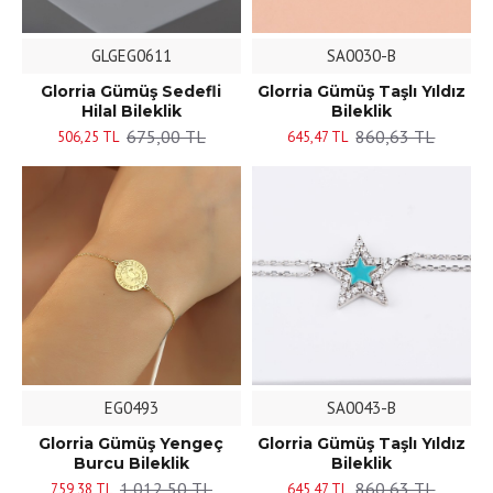
GLGEG0611
SA0030-B
Glorria Gümüş Sedefli
Glorria Gümüş Taşlı Yıldız
Hilal Bileklik
Bileklik
675,00 TL
860,63 TL
506,25 TL
645,47 TL
EG0493
SA0043-B
Glorria Gümüş Yengeç
Glorria Gümüş Taşlı Yıldız
Burcu Bileklik
Bileklik
1.012,50 TL
860,63 TL
759,38 TL
645,47 TL