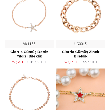
VK1153
UG0015
Glorria Gümüş Deniz
Glorria Gümüş Zincir
Yıldızı Bileklik
Bileklik
1.012,50 TL
8.437,50 TL
759,38 TL
6.328,13 TL