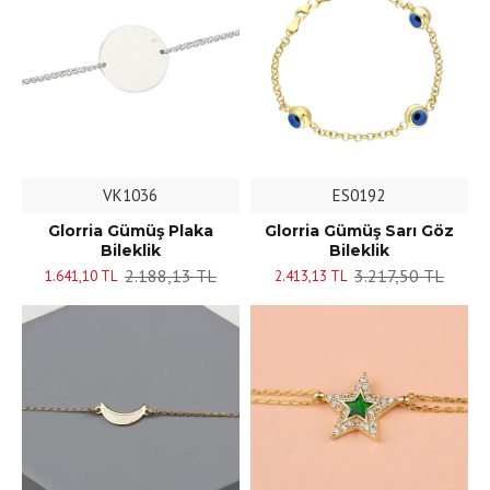
VK1036
ES0192
Glorria Gümüş Plaka
Glorria Gümüş Sarı Göz
Bileklik
Bileklik
2.188,13 TL
3.217,50 TL
1.641,10 TL
2.413,13 TL