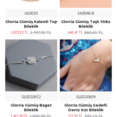
UG0020
SA0040-B
Glorria Gümüş Kalemli Top
Glorria Gümüş Taşlı Yıldız
Bileklik
Bileklik
2.497,50 TL
860,63 TL
1.873,13 TL
645,47 TL
GLGEG0652
GLGEG0604
Glorria Gümüş Baget
Glorria Gümüş Sedefli
Bileklik
Deniz Kızı Bileklik
1.890,00 TL
703,13 TL
1.417,50 TL
527,35 TL