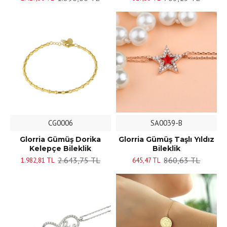
CG0006
SA0039-B
Glorria Gümüş Dorika
Glorria Gümüş Taşlı Yıldız
Kelepçe Bileklik
Bileklik
2.643,75 TL
860,63 TL
1.982,81 TL
645,47 TL