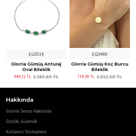
EG0519
EG0490
Glorria Gümüş Anturaj
Glorria Gümüş Koç Burcu
Oval Bileklik
Bileklik
1.265,63 TL
1.012,50 TL
949,22 TL
759,38 TL
Hakkında
Glorria Sense Hakkında
Gizlilik, Güvenlik
Kullanıcı Sözleşmesi