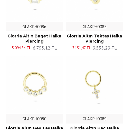
GLAKPH0086
GLAKPH0085
Glorria Altın Baget Halka
Glorria Altın Tektaş Halka
Piercing
Piercing
6.793,12 TL
9.535,29 TL
5.094,84 TL
7.151,47 TL
GLAKPH0080
GLAKPH0089
Glorria Altın Beş Taş Halka
Glorria Altın Haç Halka