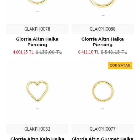
GLAKPH0078
GLAKPH0088
Glorria Altın Halka
Glorria Altın Halka
Piercing
Piercing
6.135,00 TL
8.548,13 TL
4.601,25 TL
6.411,10 TL
ÇOK SATAN
GLAKPH0082
GLAKPH0077
Glorria Altın Kalp Halka
Glorria Altın Gurmet Halka