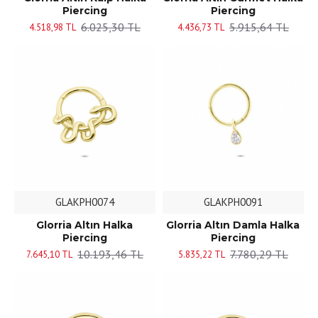
Piercing
Piercing
6.025,30 TL
5.915,64 TL
4.518,98 TL
4.436,73 TL
GLAKPH0074
GLAKPH0091
Glorria Altın Halka
Glorria Altın Damla Halka
Piercing
Piercing
10.193,46 TL
7.780,29 TL
7.645,10 TL
5.835,22 TL