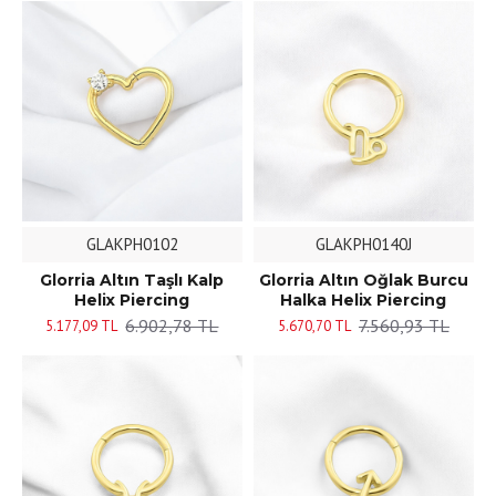
GLAKPH0102
GLAKPH0140J
Glorria Altın Taşlı Kalp
Glorria Altın Oğlak Burcu
Helix Piercing
Halka Helix Piercing
6.902,78 TL
7.560,93 TL
5.177,09 TL
5.670,70 TL