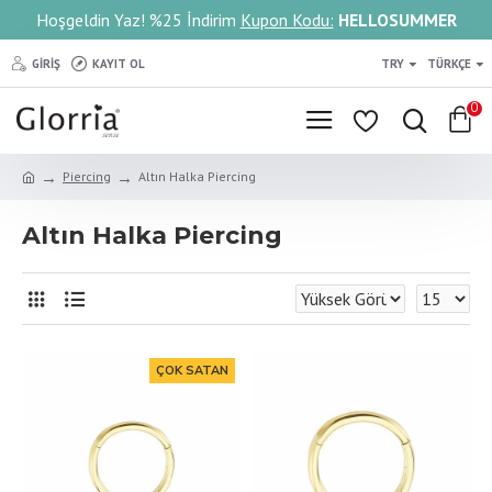
Hoşgeldin Yaz! %25 İndirim
Kupon Kodu:
HELLOSUMMER
GIRIŞ
KAYIT OL
TRY
TÜRKÇE
0
Piercing
Altın Halka Piercing
Altın Halka Piercing
ÇOK SATAN