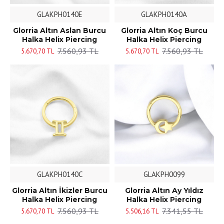
GLAKPH0140E
GLAKPH0140A
Glorria Altın Aslan Burcu
Glorria Altın Koç Burcu
Halka Helix Piercing
Halka Helix Piercing
7.560,93 TL
7.560,93 TL
5.670,70 TL
5.670,70 TL
GLAKPH0140C
GLAKPH0099
Glorria Altın İkizler Burcu
Glorria Altın Ay Yıldız
Halka Helix Piercing
Halka Helix Piercing
7.560,93 TL
7.341,55 TL
5.670,70 TL
5.506,16 TL