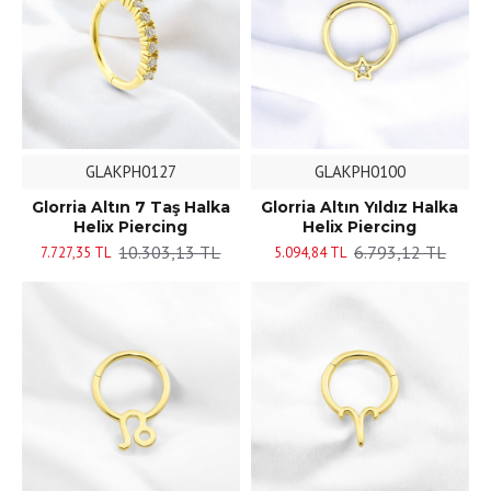
GLAKPH0127
GLAKPH0100
Glorria Altın 7 Taş Halka
Glorria Altın Yıldız Halka
Helix Piercing
Helix Piercing
10.303,13 TL
6.793,12 TL
7.727,35 TL
5.094,84 TL