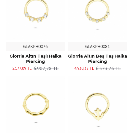
GLAKPH0076
GLAKPH0081
Glorria Altın Taşlı Halka
Glorria Altın Beş Taş Halka
Piercing
Piercing
6.902,78 TL
6.573,76 TL
5.177,09 TL
4.930,32 TL