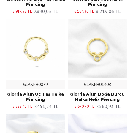
Piercing
Piercing
7.890,03 TL
8.219,06 TL
5.917,52 TL
6.164,30 TL
GLAKPH0079
GLAKPH0140B
Glorria Altın Üç Taş Halka
Glorria Altın Boğa Burcu
Piercing
Halka Helix Piercing
7.451,24 TL
7.560,93 TL
5.588,43 TL
5.670,70 TL