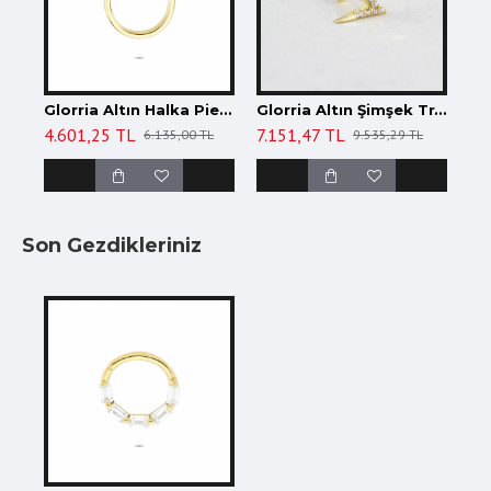
Glorria Altın Halka Piercing
Glorria Altın Şimşek Tragus Piercing
4.601,25 TL
7.151,47 TL
6.135,00 TL
9.535,29 TL
Son Gezdikleriniz