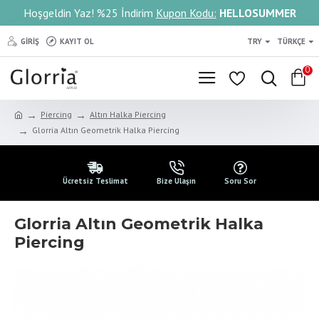
Hoşgeldin Yaz! %25 İndirim
Kupon Kodu:
HELLOSUMMER
GIRIŞ
KAYIT OL
TRY
TÜRKÇE
0
Piercing
Altın Halka Piercing
Glorria Altın Geometrik Halka Piercing
Ücretsiz Teslimat
Bize Ulaşın
Soru Sor
Glorria Altın Geometrik Halka
Piercing