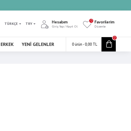
0
Hesabım
Favorilerim
TÜRKÇE
TRY
Giriş Yap / Kayıt Ol
Düzenle
0
ERKEK
YENI GELENLER
0 ürün - 0,00 TL