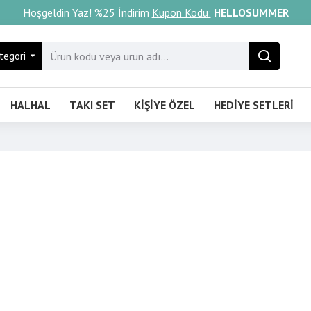
Hoşgeldin Yaz! %25 İndirim
Kupon Kodu:
HELLOSUMMER
tegori
HALHAL
TAKI SET
KIŞIYE ÖZEL
HEDIYE SETLERI