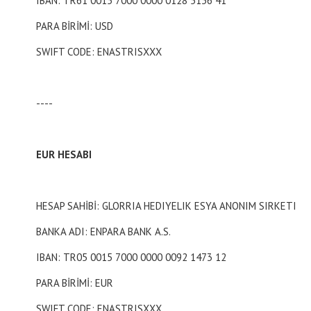
IBAN: TR61 0015 7000 0000 0128 5136 41
PARA BİRİMİ: USD
SWIFT CODE: ENASTRISXXX
----
EUR HESABI
HESAP SAHİBİ: GLORRIA HEDIYELIK ESYA ANONIM SIRKETI
BANKA ADI: ENPARA BANK A.S.
IBAN: TR05 0015 7000 0000 0092 1473 12
PARA BİRİMİ: EUR
SWIFT CODE: ENASTRISXXX