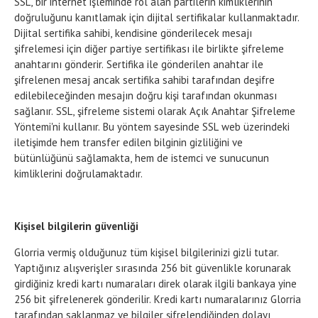
SSL, bir internet işleminde rol alan partilerin kimliklerinin
doğruluğunu kanıtlamak için dijital sertifikalar kullanmaktadır.
Dijital sertifika sahibi, kendisine gönderilecek mesajı
şifrelemesi için diğer partiye sertifikası ile birlikte şifreleme
anahtarını gönderir. Sertifika ile gönderilen anahtar ile
şifrelenen mesaj ancak sertifika sahibi tarafından deşifre
edilebileceğinden mesajın doğru kişi tarafından okunması
sağlanır. SSL, şifreleme sistemi olarak Açık Anahtar Şifreleme
Yöntemi'ni kullanır. Bu yöntem sayesinde SSL web üzerindeki
iletişimde hem transfer edilen bilginin gizliliğini ve
bütünlüğünü sağlamakta, hem de istemci ve sunucunun
kimliklerini doğrulamaktadır.
Kişisel bilgilerin güvenliği
Glorria vermiş olduğunuz tüm kişisel bilgilerinizi gizli tutar.
Yaptığınız alışverişler sırasında 256 bit güvenlikle korunarak
girdiğiniz kredi kartı numaraları direk olarak ilgili bankaya yine
256 bit şifrelenerek gönderilir. Kredi kartı numaralarınız Glorria
tarafından saklanmaz ve bilgiler şifrelendiğinden dolayı