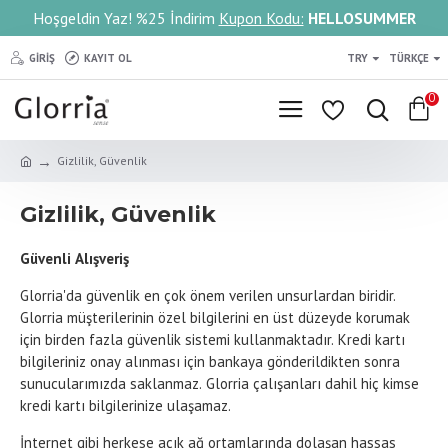
Hoşgeldin Yaz! %25 İndirim
Kupon Kodu:
HELLOSUMMER
GIRIŞ
KAYIT OL
TRY
TÜRKÇE
0
Gizlilik, Güvenlik
Gizlilik, Güvenlik
Güvenli Alışveriş
Glorria'da güvenlik en çok önem verilen unsurlardan biridir.
Glorria müşterilerinin özel bilgilerini en üst düzeyde korumak
için birden fazla güvenlik sistemi kullanmaktadır. Kredi kartı
bilgileriniz onay alınması için bankaya gönderildikten sonra
sunucularımızda saklanmaz. Glorria çalışanları dahil hiç kimse
kredi kartı bilgilerinize ulaşamaz.
İnternet gibi herkese açık ağ ortamlarında dolaşan hassas