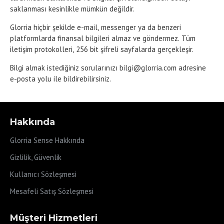
saklanması kesinlikle mümkün değildir.
Glorria hiçbir şekilde e-mail, messenger ya da benzeri
platformlarda finansal bilgileri almaz ve göndermez. Tüm
iletişim protokolleri, 256 bit şifreli sayfalarda gerçekleşir.
Bilgi almak istediğiniz sorularınızı bilgi@glorria.com adresine
e-posta yolu ile bildirebilirsiniz.
Hakkında
Glorria Sense Hakkında
Gizlilik, Güvenlik
Kullanıcı Sözleşmesi
Mesafeli Satış Sözleşmesi
Müşteri Hizmetleri