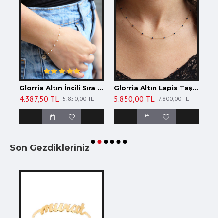
Glorria Altın Firuze Taşlı Bileklik
Glorria Altın İncili Sıra Bileklik
Glorria Altın Lapis Taşlı Sıra Kolye
4.387,50 TL
5.850,00 TL
5.
TL
5.850,00 TL
7.800,00 TL
Son Gezdikleriniz