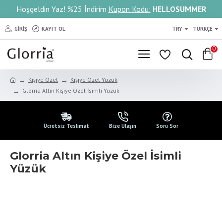
Hoşgeldin Yaz! %25 İndirim
Kupon Kodu:
HELLOSUMMER
GIRIŞ
KAYIT OL
TRY
TÜRKÇE
0
Kişiye Özel
Kişiye Özel Yüzük
Glorria Altın Kişiye Özel İsimli Yüzük
Ücretsiz Teslimat
Bize Ulaşın
Soru Sor
Glorria Altın Kişiye Özel İsimli
Yüzük