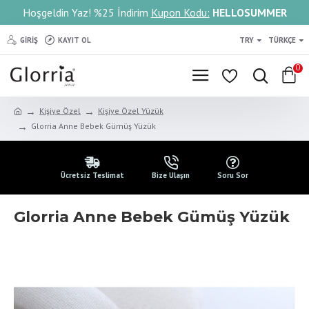
Hoşgeldin Yaz! %25 İndirim
Kupon Kodu:
HELLOSUMMER
GIRIŞ
KAYIT OL
TRY
TÜRKÇE
0
Kişiye Özel
Kişiye Özel Yüzük
Glorria Anne Bebek Gümüş Yüzük
Ücretsiz Teslimat
Bize Ulaşın
Soru Sor
Glorria Anne Bebek Gümüş Yüzük